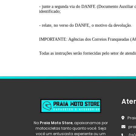
- junte a segunda via do DANFE (Documento Auxiliar da 
identificado;
- relate, no verso do DANFE, o motivo da devolução.
IMPORTANTE: Agências dos Correios Franqueadas (ACF) 
Todas as instruções serão fornecidas pelo setor de atendi
Ate
Pra
Na
Praia Moto Store
, apaixonamos por
pra
motocicletas tanto quanto você. Seja
você um entusiasta experiente ou um
(13