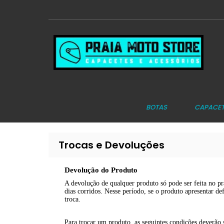
BOTAS
CAPACET
Trocas e Devoluções
Devolução do Produto
A devolução de qualquer produto só pode ser feita no pra
dias corridos. Nesse período, se o produto apresentar de
troca.
Para trocar um produto, as seguintes condições deverão 