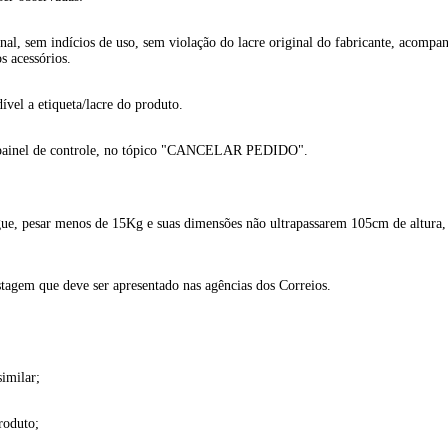
nal, sem indícios de uso, sem violação do lacre original do fabricante, ac
s acessórios.
dível a etiqueta/lacre do produto.
o painel de controle, no tópico "CANCELAR PEDIDO".
gue, pesar menos de 15Kg e suas dimensões não ultrapassarem 105cm de altura
stagem que deve ser apresentado nas agências dos Correios.
imilar;
roduto;