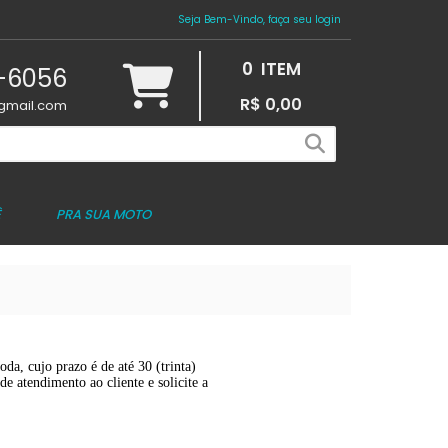
Seja Bem-Vindo, faça seu login
0
ITEM
4-6056
R$ 0,00
gmail.com
Ê
PRA SUA MOTO
da, cujo prazo é de até 30 (trinta)
de atendimento ao cliente e solicite a