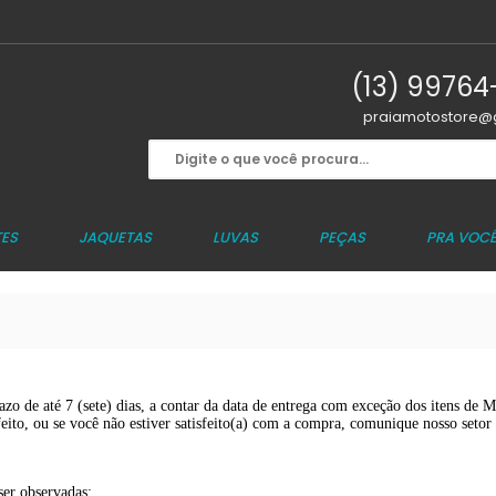
(13) 9976
praiamotostore@
ES
JAQUETAS
LUVAS
PEÇAS
PRA VOC
zo de até 7 (sete) dias, a contar da data de entrega com exceção dos itens de Mo
feito, ou se você não estiver satisfeito(a) com a compra, comunique nosso setor 
ser observadas: