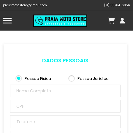
praiamotostore@gmail.com
(13) 99764-6056
DADOS PESSOAIS
Pessoa Física
Pessoa Jurídica