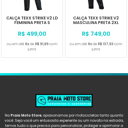
A - Z
CALÇA TEXX STRIKE V2 LD
CALÇA TEXX STRIKE V2
FEMININA PRETA S
MASCULINA PRETA 2XL
R$ 499,00
R$ 749,00
ou em até
6x
de
R$ 91,89
com
ou em até
6x
de
R$ 137,93
com
juros
juros
Na
Praia Moto Store
, apaixonamos por motocicletas tanto quanto
você. Seja você um entusiasta experiente ou um novato na estrada,
temos tudo o que precisa para personalizar, proteger e aprimorar a